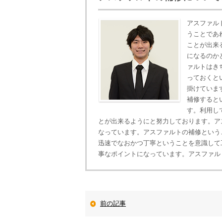
アスファル
うことであ
ことが出来
になるのか
ァルトはき
っておくと
掛けていま
補修すると
す。利用し
とが出来るようにと努力しております。ア
なっています。アスファルトの補修という
迅速でなおかつ丁寧ということを意識して
事なポイントになっています。アスファル
前の記事