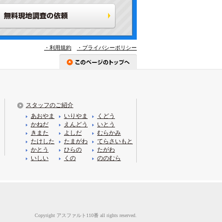
・利用規約
・プライバシーポリシー
スタッフのご紹介
あおやま
いりやま
くどう
かねだ
えんどう
いとう
きまた
よしだ
むらかみ
たけした
たまがわ
てらさいもと
かとう
ひらの
たがわ
いしい
くの
ののむら
Copyright アスファルト110番 all rights reserved.