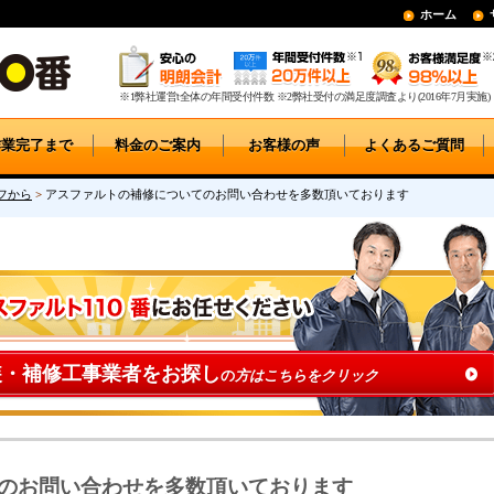
ホーム
※1弊社運営t全体の年間受付件数 ※2弊社受付の満足度調査より(2016年7月実施)
作業完了まで
料金のご案内
お客様の声
よくあるご質問
フから
>
アスファルトの補修についてのお問い合わせを多数頂いております
装・補修工事業者をお探し
の
方はこちらをクリック
のお問い合わせを多数頂いております