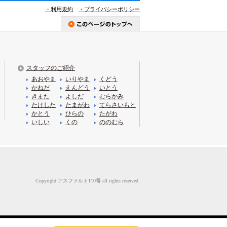
・利用規約
・プライバシーポリシー
スタッフのご紹介
あおやま
いりやま
くどう
かねだ
えんどう
いとう
きまた
よしだ
むらかみ
たけした
たまがわ
てらさいもと
かとう
ひらの
たがわ
いしい
くの
ののむら
Copyright アスファルト110番 all rights reserved.