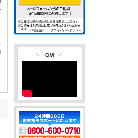
間
い
て
し
・利用規約
・プライバシーポリシー
こ
た
能
を
て