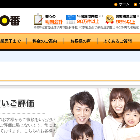
ホーム
※1弊社運営t全体の年間受付件数 ※2弊社受付の満足度調査より(2016年7月実施)
作業完了まで
料金のご案内
お客様の声
よくあるご質問
んのお客様からご依頼をいただい
ご評価に恥じないよう、常によ
ております。こちらのお客様の