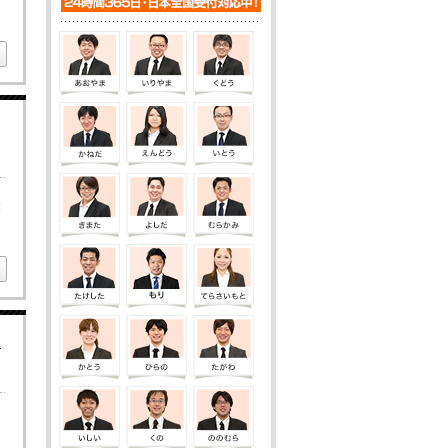
業
て
ま