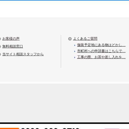
お客様の声
よくあるご質問
舗装予定地にある物はどかし…
無料相談窓口
市町村への申請書はこちらで…
当サイト相談スタッフから
工事の際、お茶や差し入れを…