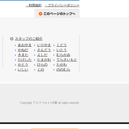
・利用規約
・プライバシーポリシー
スタッフのご紹介
あおやま
いりやま
くどう
かねだ
えんどう
いとう
きまた
よしだ
むらかみ
たけした
たまがわ
てらさいもと
かとう
ひらの
たがわ
いしい
くの
ののむら
Copyright アスファルト110番 all rights reserved.